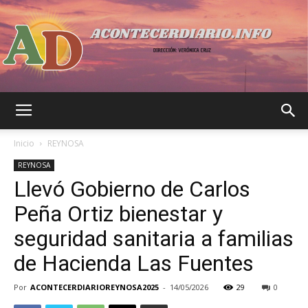
Acontecer
Inicio
REYNOSA
REYNOSA
Llevó Gobierno de Carlos
Diario
Peña Ortiz bienestar y
seguridad sanitaria a familias
de Hacienda Las Fuentes
Por
ACONTECERDIARIOREYNOSA2025
-
14/05/2026
29
0