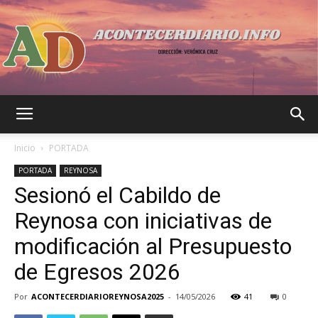
Acontecer
Inicio
PORTADA
PORTADA
REYNOSA
Sesionó el Cabildo de
Diario
Reynosa con iniciativas de
modificación al Presupuesto
de Egresos 2026
Por
ACONTECERDIARIOREYNOSA2025
-
14/05/2026
41
0