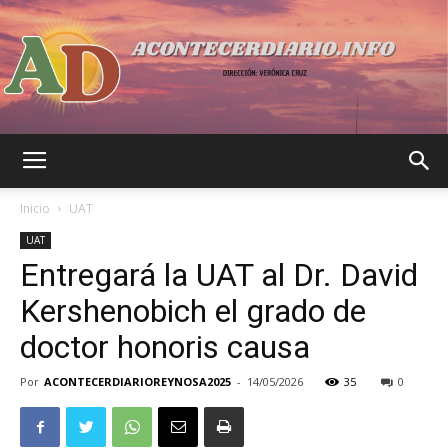
Acontecer
Inicio
UAT
UAT
Entregará la UAT al Dr. David
Diario
Kershenobich el grado de
doctor honoris causa
Por
ACONTECERDIARIOREYNOSA2025
-
14/05/2026
35
0