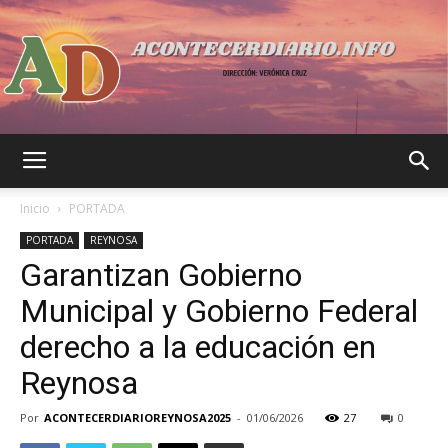
Acontecer
Inicio
PORTADA
PORTADA
REYNOSA
Garantizan Gobierno
Diario
Municipal y Gobierno Federal
derecho a la educación en
Reynosa
Por
ACONTECERDIARIOREYNOSA2025
-
01/06/2026
27
0