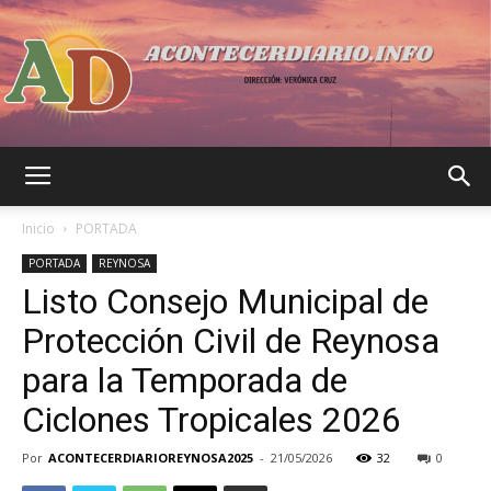
Acontecer
Inicio
PORTADA
PORTADA
REYNOSA
Listo Consejo Municipal de
Diario
Protección Civil de Reynosa
para la Temporada de
Ciclones Tropicales 2026
Por
ACONTECERDIARIOREYNOSA2025
-
21/05/2026
32
0