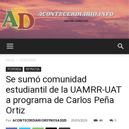
Acontecer
Inicio
PORTADA
PORTADA
REYNOSA
Se sumó comunidad
Diario
estudiantil de la UAMRR-UAT
a programa de Carlos Peña
Ortiz
Por
ACONTECERDIARIOREYNOSA2025
-
20/05/2026
44
0