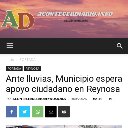
Acontecer
Inicio
PORTADA
PORTADA
REYNOSA
Ante lluvias, Municipio espera
Diario
apoyo ciudadano en Reynosa
Por
ACONTECERDIARIOREYNOSA2025
-
20/05/2026
38
0