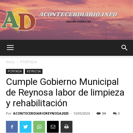
Acontecer
Inicio
PORTADA
PORTADA
REYNOSA
Cumple Gobierno Municipal
Diario
de Reynosa labor de limpieza
y rehabilitación
Por
ACONTECERDIARIOREYNOSA2025
-
13/05/2026
34
0