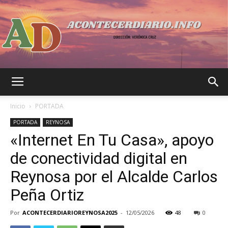
Acontecer
Inicio
PORTADA
PORTADA
REYNOSA
«Internet En Tu Casa», apoyo
Diario
de conectividad digital en
Reynosa por el Alcalde Carlos
Peña Ortiz
Por
ACONTECERDIARIOREYNOSA2025
-
12/05/2026
48
0