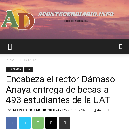
Acontecer
Inicio
PORTADA
PORTADA
UAT
Encabeza el rector Dámaso
Diario
Anaya entrega de becas a
493 estudiantes de la UAT
Por
ACONTECERDIARIOREYNOSA2025
-
11/05/2026
44
0