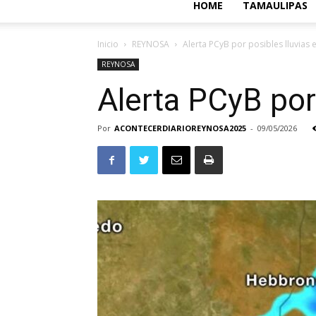
HOME
TAMAULIPAS
Inicio
REYNOSA
Alerta PCyB por posibles lluvias
REYNOSA
Alerta PCyB por
Por
ACONTECERDIARIOREYNOSA2025
-
09/05/2026