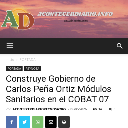
Acontecer
Inicio
PORTADA
PORTADA
REYNOSA
Construye Gobierno de
Diario
Carlos Peña Ortiz Módulos
Sanitarios en el COBAT 07
Por
ACONTECERDIARIOREYNOSA2025
-
06/05/2026
34
0