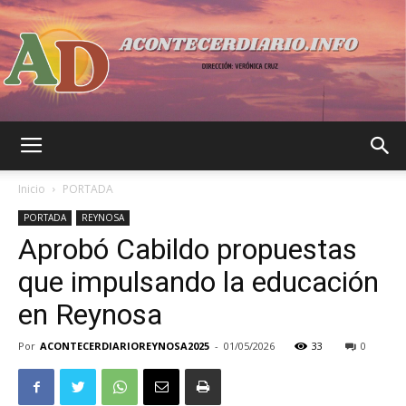
Acontecer
Inicio
PORTADA
PORTADA
REYNOSA
Aprobó Cabildo propuestas
Diario
que impulsando la educación
en Reynosa
Por
ACONTECERDIARIOREYNOSA2025
-
01/05/2026
33
0