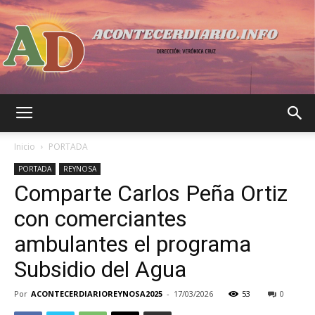
Acontecer
Inicio
PORTADA
PORTADA
REYNOSA
Comparte Carlos Peña Ortiz
Diario
con comerciantes
ambulantes el programa
Subsidio del Agua
Por
ACONTECERDIARIOREYNOSA2025
-
17/03/2026
53
0