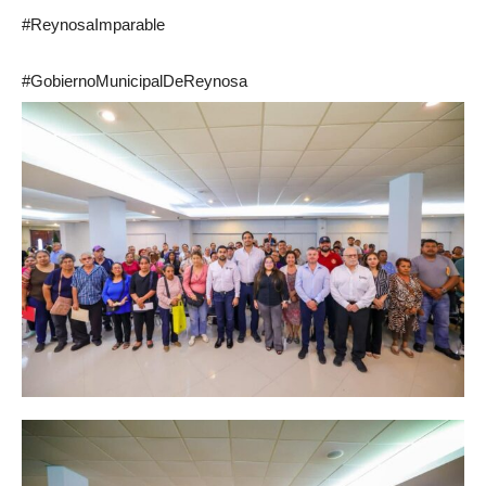
#ReynosaImparable
#GobiernoMunicipalDeReynosa