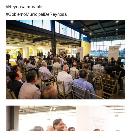
#ReynosaImprable
#GobiernoMunicipalDeReynosa