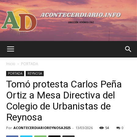
Acontecer
Inicio
PORTADA
PORTADA
REYNOSA
Tomó protesta Carlos Peña
Diario
Ortiz a Mesa Directiva del
Colegio de Urbanistas de
Reynosa
Por
ACONTECERDIARIOREYNOSA2025
-
13/03/2026
54
0