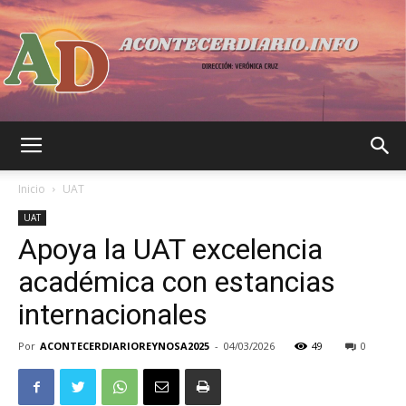
Acontecer
Inicio
UAT
UAT
Apoya la UAT excelencia
Diario
académica con estancias
internacionales
Por
ACONTECERDIARIOREYNOSA2025
-
04/03/2026
49
0