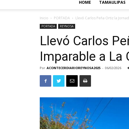
HOME
TAMAULIPAS
Inicio
PORTADA
Llevó Carlos Peña Ortiz la Jorn
PORTADA
REYNOSA
Llevó Carlos Pe
Imparable a La
Por
ACONTECERDIARIOREYNOSA2025
-
06/02/2026