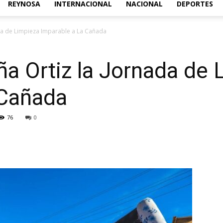
REYNOSA
INTERNACIONAL
NACIONAL
DEPORTES
Acontecer
ada de Limpieza Imparable a La Cañada
ña Ortiz la Jornada de 
 Cañada
Diario
76
0