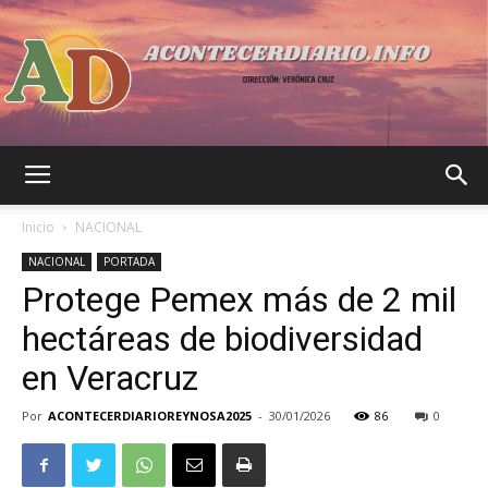
Acontecer
Inicio
NACIONAL
NACIONAL
PORTADA
Protege Pemex más de 2 mil
Diario
hectáreas de biodiversidad
en Veracruz
Por
ACONTECERDIARIOREYNOSA2025
-
30/01/2026
86
0