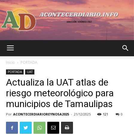
Acontecer
Inicio
PORTADA
PORTADA
UAT
Actualiza la UAT atlas de
Diario
riesgo meteorológico para
municipios de Tamaulipas
Por
ACONTECERDIARIOREYNOSA2025
-
21/12/2025
121
0