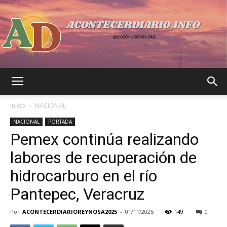
Acontecer
Inicio
NACIONAL
NACIONAL
PORTADA
Pemex continúa realizando
Diario
labores de recuperación de
hidrocarburo en el río
Pantepec, Veracruz
Por
ACONTECERDIARIOREYNOSA2025
-
01/11/2025
149
0