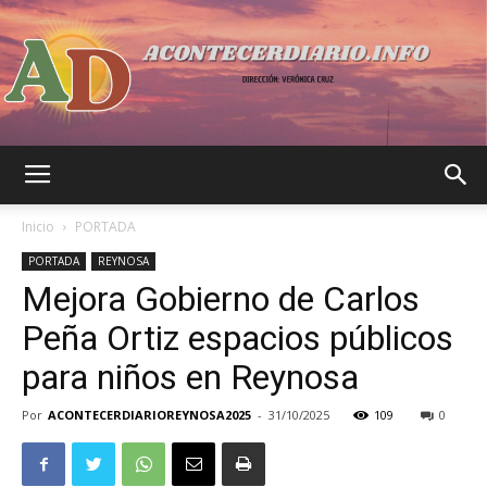
Acontecer
Inicio
PORTADA
PORTADA
REYNOSA
Mejora Gobierno de Carlos
Diario
Peña Ortiz espacios públicos
para niños en Reynosa
Por
ACONTECERDIARIOREYNOSA2025
-
31/10/2025
109
0