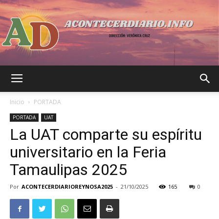
Acontecer
Inicio
PORTADA
PORTADA
UAT
La UAT comparte su espíritu
Diario
universitario en la Feria
Tamaulipas 2025
Por
ACONTECERDIARIOREYNOSA2025
-
21/10/2025
165
0