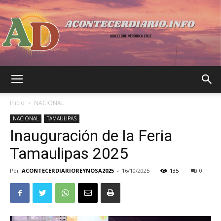
Acontecer
Inicio
NACIONAL
NACIONAL
TAMAULIPAS
Inauguración de la Feria
Diario
Tamaulipas 2025
Por
ACONTECERDIARIOREYNOSA2025
-
16/10/2025
135
0