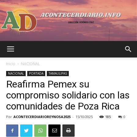
Acontecer
Inicio
NACIONAL
NACIONAL
PORTADA
TAMAULIPAS
Reafirma Pemex su
Diario
compromiso solidario con las
comunidades de Poza Rica
Por
ACONTECERDIARIOREYNOSA2025
-
15/10/2025
185
0