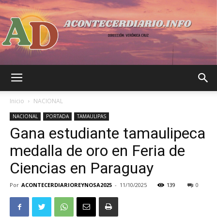
Acontecer
Inicio
NACIONAL
NACIONAL
PORTADA
TAMAULIPAS
Gana estudiante tamaulipeca
Diario
medalla de oro en Feria de
Ciencias en Paraguay
Por
ACONTECERDIARIOREYNOSA2025
-
11/10/2025
139
0