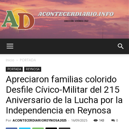
Acontecer
Inicio
PORTADA
PORTADA
REYNOSA
Apreciaron familias colorido
Diario
Desfile Cívico-Militar del 215
Aniversario de la Lucha por la
Independencia en Reynosa
Por
ACONTECERDIARIOREYNOSA2025
-
16/09/2025
143
0