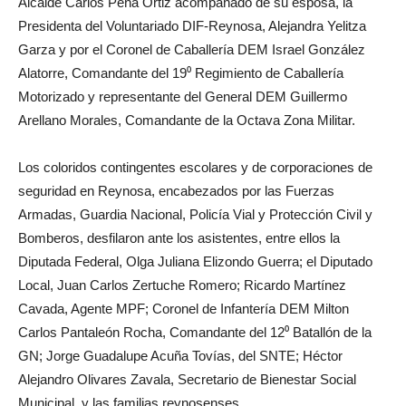
Alcalde Carlos Peña Ortiz acompañado de su esposa, la
Presidenta del Voluntariado DIF-Reynosa, Alejandra Yelitza
Garza y por el Coronel de Caballería DEM Israel González
Alatorre, Comandante del 19⁰ Regimiento de Caballería
Motorizado y representante del General DEM Guillermo
Arellano Morales, Comandante de la Octava Zona Militar.
Los coloridos contingentes escolares y de corporaciones de
seguridad en Reynosa, encabezados por las Fuerzas
Armadas, Guardia Nacional, Policía Vial y Protección Civil y
Bomberos, desfilaron ante los asistentes, entre ellos la
Diputada Federal, Olga Juliana Elizondo Guerra; el Diputado
Local, Juan Carlos Zertuche Romero; Ricardo Martínez
Cavada, Agente MPF; Coronel de Infantería DEM Milton
Carlos Pantaleón Rocha, Comandante del 12⁰ Batallón de la
GN; Jorge Guadalupe Acuña Tovías, del SNTE; Héctor
Alejandro Olivares Zavala, Secretario de Bienestar Social
Municipal, y las familias reynosenses.