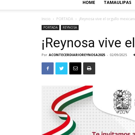
HOME
TAMAULIPAS
Inicio
PORTADA
¡Reynosa vive el orgullo mexican
PORTADA
REYNOSA
¡Reynosa vive e
Por
ACONTECERDIARIOREYNOSA2025
-
02/09/2025