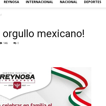
REYNOSA
INTERNACIONAL
NACIONAL
DEPORTES
Acontecer
o!
l orgullo mexicano!
Diario
146
0