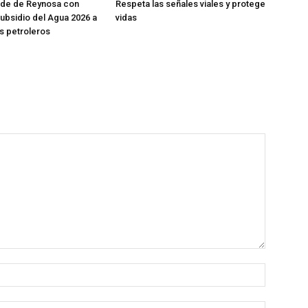
lde de Reynosa con
Respeta las señales viales y protege
bsidio del Agua 2026 a
vidas
s petroleros