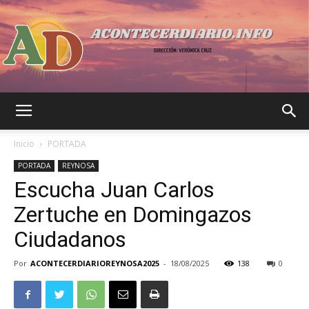
Acontecer
Inicio
PORTADA
PORTADA
REYNOSA
Escucha Juan Carlos
Diario
Zertuche en Domingazos
Ciudadanos
Por
ACONTECERDIARIOREYNOSA2025
-
18/08/2025
138
0