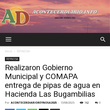
Acontecer
Inicio
REYNOSA
REYNOSA
Realizaron Gobierno
Diario
Municipal y COMAPA
entrega de pipas de agua en
Hacienda Las Bugambilias
Por
ACONTECERDIARIOREYNOSA2025
-
13/08/2025
162
0