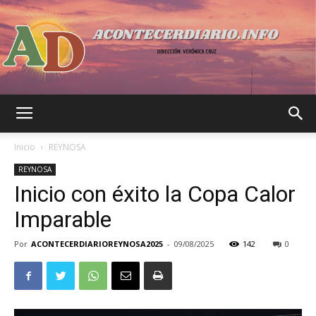
Acontecer
Inicio
REYNOSA
REYNOSA
Inicio con éxito la Copa Calor
Diario
Imparable
Por
ACONTECERDIARIOREYNOSA2025
-
09/08/2025
142
0